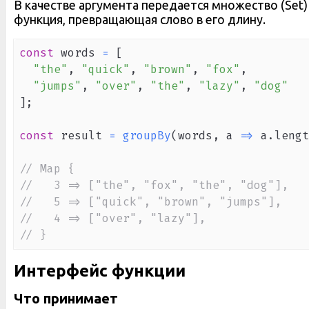
В качестве аргумента передается множество (Set)
функция, превращающая слово в его длину.
const
 words 
=
[
"the"
,
"quick"
,
"brown"
,
"fox"
,
"jumps"
,
"over"
,
"the"
,
"lazy"
,
"dog"
]
;
const
 result 
=
groupBy
(
words
,
a
=>
 a
.
lengt
// Map {
//   3 => ["the", "fox", "the", "dog"],
//   5 => ["quick", "brown", "jumps"],
//   4 => ["over", "lazy"],
// }
Интерфейс функции
Что принимает