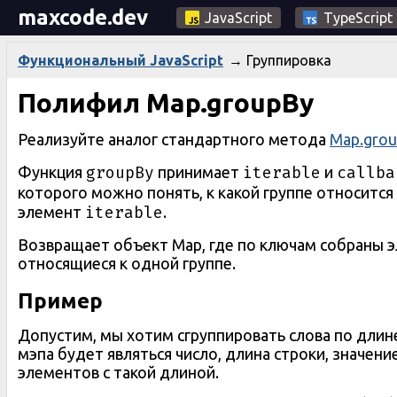
maxcode.dev
JavaScript
TypeScript
→
Группировка
Функциональный JavaScript
Полифил Map.groupBy
Реализуйте аналог стандартного метода
Map.gro
groupBy
iterable
callba
Функция
принимает
и
которого можно понять, к какой группе относитс
iterable
элемент
.
Возвращает объект Map, где по ключам собраны 
относящиеся к одной группе.
Пример
Допустим, мы хотим сгруппировать слова по длин
мэпа будет являться число, длина строки, значен
элементов с такой длиной.