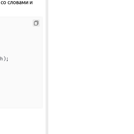
 со словами и
h
)
;