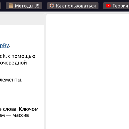
Методы JS
Как пользоваться
Теория
upBy
.
ck
, с помощью
я очередной
элементы,
е слова. Ключом
ием — массив