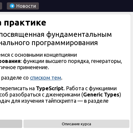
Новости
а практике
посвященная
фундаментальным
нального программирования
емся с основными концепциями
рования
: функции высшего порядка, генераторы,
тичное применение.
 разделе со
списком тем
.
 переписать на
TypeScript
. Работа с функциями
соб разобраться с дженериками (
Generic Types
)
адач для изучения тайпскрипта — в разделе
Описание курса