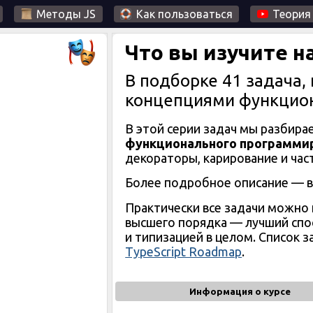
Методы JS
Как пользоваться
Теория
Что вы изучите н
В подборке
41
задача
,
концепциями функцио
В этой серии задач мы разбира
функционального программи
декораторы, карирование и час
Более подробное описание — в
Практически все задачи можно
высшего порядка — лучший спо
и типизацией в целом. Список з
TypeScript Roadmap
.
Информация о курсе