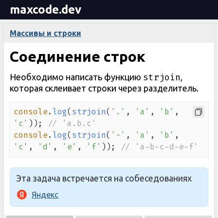
maxcode.dev
Массивы и строки
Соединение строк
strjoin
Необходимо написать функцию
,
которая склеивает строки через разделитель.
console
.
log
(
strjoin
(
'.'
,
'a'
,
'b'
,
'c'
)
)
;
// 'a.b.c'
console
.
log
(
strjoin
(
'-'
,
'a'
,
'b'
,
'c'
,
'd'
,
'e'
,
'f'
)
)
;
// 'a-b-c-d-e-f'
Эта задача встречается на собеседованиях
Яндекс