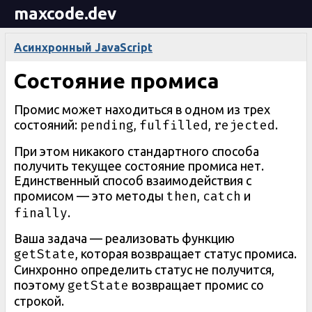
maxcode.dev
Асинхронный JavaScript
Состояние промиса
Промис может находиться в одном из трех
pending
fulfilled
rejected
состояний:
,
,
.
При этом никакого стандартного способа
получить текущее состояние промиса нет.
Единственный способ взаимодействия с
then
catch
промисом — это методы
,
и
finally
.
Ваша задача — реализовать функцию
getState
, которая возвращает статус промиса.
Синхронно определить статус не получится,
getState
поэтому
возвращает промис со
строкой.