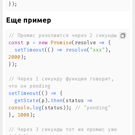
}
)
;
Еще пример
// Промис резолвится через 2 секунды
const
 p 
=
new
Promise
(
resolve
=>
{
setTimeout
(
(
)
=>
resolve
(
"xxx"
)
,
2000
)
;
}
)
;
// Через 1 секунду функция говорит, 
что он pending
setTimeout
(
(
)
=>
{
getState
(
p
)
.
then
(
status
=>
console
.
log
(
status
)
)
;
// "pending"
}
,
1000
)
;
// Через 3 секунды тот же промис уже 