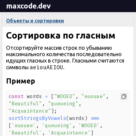
maxcode.dev
Объекты и сортировки
Сортировка по гласным
Отсортируйте массив строк по убыванию
максимального количества последовательно
идущих гласных в строке. Гласными считаются
aeiouAEIOU
символы
.
Пример
const
 words 
=
[
"WOOED"
,
"euouae"
,
"Beautiful"
,
"queueing"
,
"Acquaintance"
]
;
sortStringsByVowels
(
words
)
===
[
'euouae'
,
'queueing'
,
'WOOED'
,
'Beautiful'
,
'Acquaintance'
]