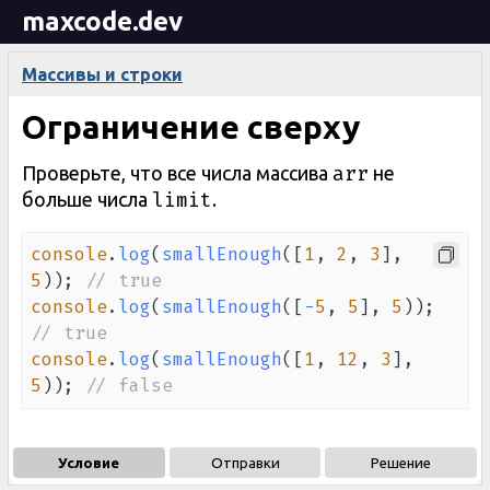
maxcode.dev
Массивы и строки
Ограничение сверху
arr
Проверьте, что все числа массива
не
limit
больше числа
.
console
.
log
(
smallEnough
(
[
1
,
2
,
3
]
,
5
)
)
;
// true
console
.
log
(
smallEnough
(
[
-
5
,
5
]
,
5
)
)
;
// true
console
.
log
(
smallEnough
(
[
1
,
12
,
3
]
,
5
)
)
;
// false
Условие
Отправки
Решение