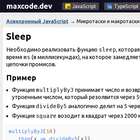
maxcode.dev
JavaScript
TypeScript
→
Микротаски и макротаски
Асинхронный JavaScript
Sleep
sleep
Необходимо реализовать фунцию
, котора
ms
время
(в миллисекундах), на которое замедляе
цепочки промисов.
Пример
multiplyBy3
Функция
принимает число и возв
утроенным числом, который резолвится через 5
divideBy5
Функция
аналогично делит на 5 чере
square
Функция
возодит в квадрат через 2000 
multiplyBy3
(
10
)
.
then
(
x
=>
divideBy5
(
x
)
)