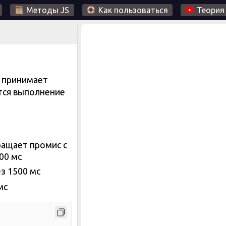
Методы JS
Как пользоваться
Теория
я принимает
тся выполнение
ращает промис с
00 мс
з 1500 мс
мс