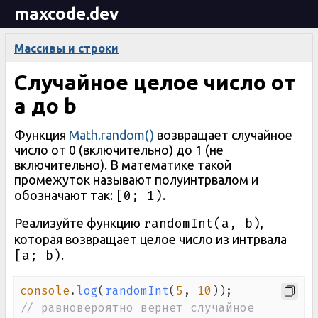
maxcode.dev
Массивы и строки
Случайное целое число от
a до b
Функция
Math.random()
возвращает случайное
число от 0 (включительно) до 1 (не
включительно). В математике такой
промежуток называют полуинтрвалом и
[0; 1)
обозначают так:
.
randomInt(a, b)
Реализуйте функцию
,
которая возвращает целое число из интрвала
[a; b)
.
console
.
log
(
randomInt
(
5
,
10
)
)
;
// равновероятно вернет случайное 