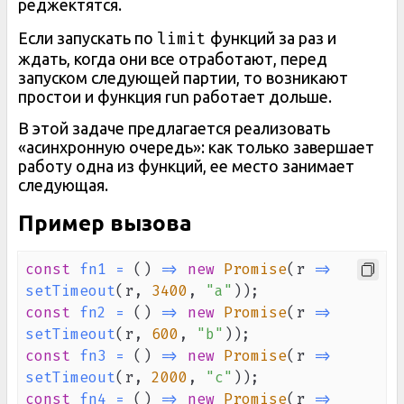
реджектятся.
limit
Если запускать по
функций за раз и
ждать, когда они все отработают, перед
запуском следующей партии, то возникают
простои и функция run работает дольше.
В этой задаче предлагается реализовать
«асинхронную очередь»: как только завершает
работу одна из функций, ее место занимает
следующая.
Пример вызова
const
fn1
=
(
)
=>
new
Promise
(
r
=>
setTimeout
(
r
,
3400
,
"a"
)
)
;
const
fn2
=
(
)
=>
new
Promise
(
r
=>
setTimeout
(
r
,
600
,
"b"
)
)
;
const
fn3
=
(
)
=>
new
Promise
(
r
=>
setTimeout
(
r
,
2000
,
"c"
)
)
;
const
fn4
=
(
)
=>
new
Promise
(
r
=>