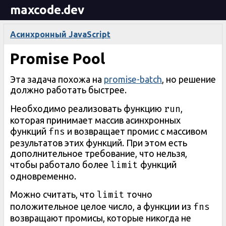
maxcode.dev
Асинхронный JavaScript
Promise Pool
Эта задача похожа на
promise-batch
, но решение
должно работать быстрее.
run
Необходимо реализовать функцию
,
которая принимает массив асинхронных
fns
функций
и возвращает промис с массивом
результатов этих функций. При этом есть
дополнительное требование, что нельзя,
limit
чтобы работало более
функций
одновременно.
limit
Можно считать, что
точно
fns
положительное целое число, а функции из
возвращают промисы, которые никогда не