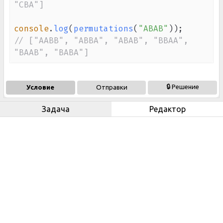
"CBA"]
console
.
log
(
permutations
(
"ABAB"
)
)
;
// ["AABB", "ABBA", "ABAB", "BBAA", 
"BAAB", "BABA"]
🔒 Решение
Условие
Отправки
Задача
Редактор