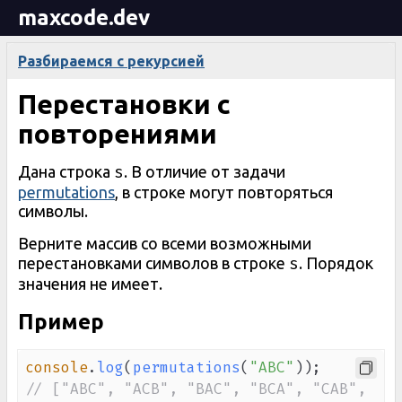
maxcode.dev
Разбираемся с рекурсией
Перестановки с
повторениями
s
Дана строка
. В отличие от задачи
permutations
, в строке могут повторяться
символы.
Верните массив со всеми возможными
s
перестановками символов в строке
. Порядок
значения не имеет.
Пример
console
.
log
(
permutations
(
"ABC"
)
)
;
// ["ABC", "ACB", "BAC", "BCA", "CAB", 