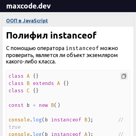
maxcode.dev
ООП в JavaScript
Полифил instanceof
instanceof
С помощью оператора
можно
проверить, является ли объект экземляром
какого-либо класса.
class
A
{
}
class
B
extends
A
{
}
class
C
{
}
const
 b 
=
new
B
(
)
console
.
log
(
b 
instanceof
B
)
;
// 
true
console
.
log
(
b 
instanceof
A
)
;
// 