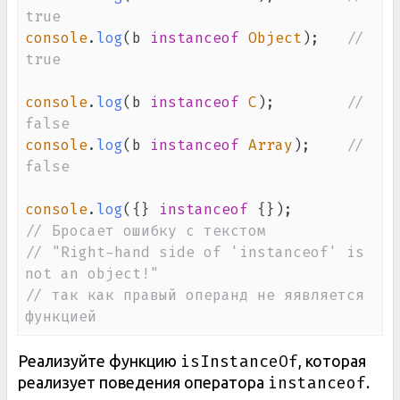
true
console
.
log
(
b 
instanceof
Object
)
;
// 
true
console
.
log
(
b 
instanceof
C
)
;
// 
false
console
.
log
(
b 
instanceof
Array
)
;
// 
false
console
.
log
(
{
}
instanceof
{
}
)
;
// Бросает ошибку с текстом
// "Right-hand side of 'instanceof' is 
not an object!"
// так как правый операнд не яявляется 
функцией
isInstanceOf
Реализуйте функцию
, которая
instanceof
реализует поведения оператора
.