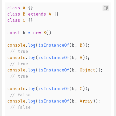
class
A
{
}
class
B
extends
A
{
}
class
C
{
}
const
 b 
=
new
B
(
)
console
.
log
(
isInstanceOf
(
b
,
B
)
)
;
// true
console
.
log
(
isInstanceOf
(
b
,
A
)
)
;
// true
console
.
log
(
isInstanceOf
(
b
,
Object
)
)
;
// true
console
.
log
(
isInstanceOf
(
b
,
C
)
)
;
// false
console
.
log
(
isInstanceOf
(
b
,
Array
)
)
;
// false