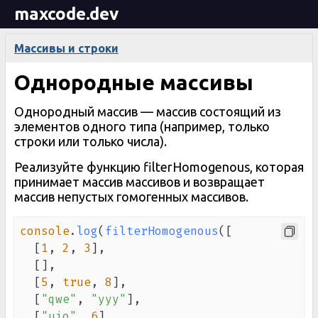
maxcode.dev
Массивы и строки
Однородные массивы
Однородный массив — массив состоящий из
элементов одного типа (например, только
строки или только числа).
Реализуйте функцию filterHomogenous, которая
принимает массив массивов и возвращает
массив непустых гомогенных массивов.
console
.
log
(
filterHomogenous
(
[
[
1
,
2
,
3
]
,
[
]
,
[
5
,
true
,
8
]
,
[
"qwe"
,
"yyy"
]
,
[
"uio"
,
6
]
,