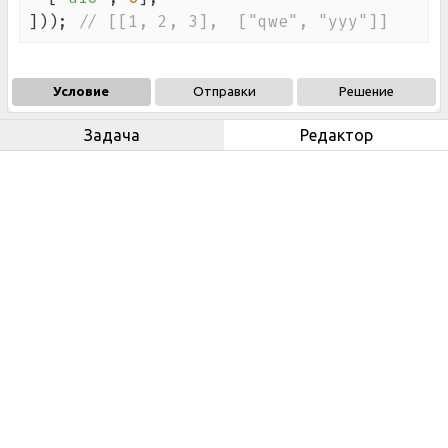
]
)
)
;
// [[1, 2, 3],  ["qwe", "yyy"]]
Условие
Отправки
Решение
Задача
Редактор