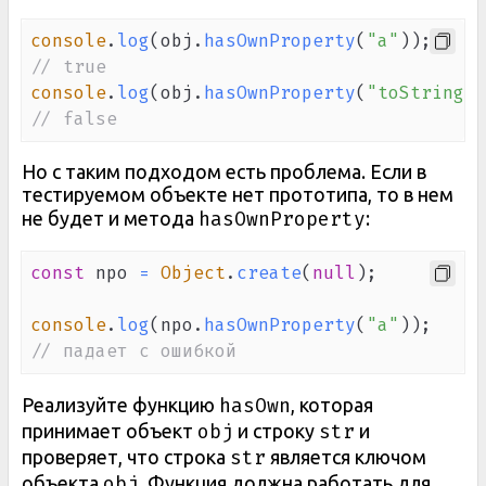
console
.
log
(
obj
.
hasOwnProperty
(
"a"
)
)
;
// true
console
.
log
(
obj
.
hasOwnProperty
(
"toString"
)
// false
Но с таким подходом есть проблема. Если в
тестируемом объекте нет прототипа, то в нем
hasOwnProperty
не будет и метода
:
const
 npo 
=
Object
.
create
(
null
)
;
console
.
log
(
npo
.
hasOwnProperty
(
"a"
)
)
;
// падает с ошибкой
hasOwn
Реализуйте функцию
, которая
obj
str
принимает объект
и строку
и
str
проверяет, что строка
является ключом
obj
объекта
. Функция должна работать для