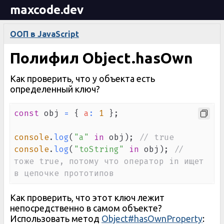
maxcode.dev
ООП в JavaScript
Полифил Object.hasOwn
Как проверить, что у объекта есть
определенный ключ?
const
 obj 
=
{
a
:
1
}
;
console
.
log
(
"a"
in
 obj
)
;
// true
console
.
log
(
"toString"
in
 obj
)
;
// 
тоже true, потому что оператор in ищет 
в цепочке прототипов
Как проверить, что этот ключ лежит
непосредственно в самом объекте?
Использовать метод
Object#hasOwnProperty
: