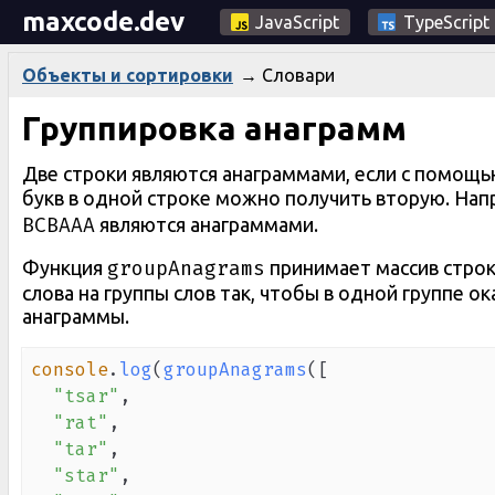
maxcode.dev
JavaScript
TypeScript
→
Словари
Объекты и сортировки
Группировка анаграмм
Две строки являются анаграммами, если с помощь
букв в одной строке можно получить вторую. На
BCBAAA
являются анаграммами.
groupAnagrams
Функция
принимает массив строк
слова на группы слов так, чтобы в одной группе ок
анаграммы.
console
.
log
(
groupAnagrams
(
[
"tsar"
,
"rat"
,
"tar"
,
"star"
,