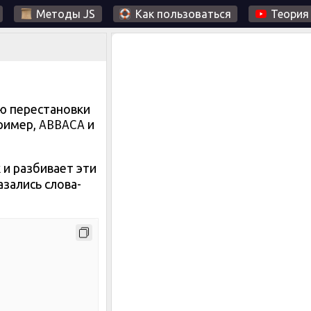
Методы JS
Как пользоваться
Теория
ю перестановки
ABBACA
пример,
и
 и разбивает эти
азались слова-