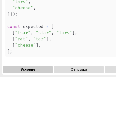
"tars"
,
"cheese"
,
]
)
)
;
const
 expected 
=
[
[
"tsar"
,
"star"
,
"tars"
]
,
[
"rat"
,
"tar"
]
,
[
"cheese"
]
,
]
;
Условие
Отправки