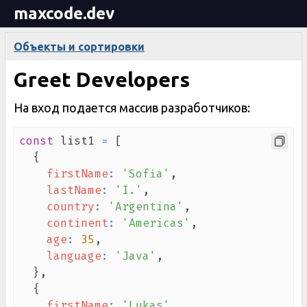
maxcode.dev
Объекты и сортировки
Greet Developers
На вход подается массив разработчиков:
const
 list1 
=
[
{
firstName
:
'Sofia'
,
lastName
:
'I.'
,
country
:
'Argentina'
,
continent
:
'Americas'
,
age
:
35
,
language
:
'Java'
,
}
,
{
firstName
:
'Lukas'
,