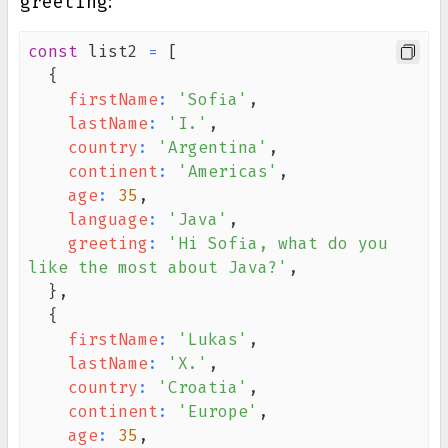
greeting
:
const
 list2 
=
[
{
firstName
:
'Sofia'
,
lastName
:
'I.'
,
country
:
'Argentina'
,
continent
:
'Americas'
,
age
:
35
,
language
:
'Java'
,
greeting
:
'Hi Sofia, what do you 
like the most about Java?'
,
}
,
{
firstName
:
'Lukas'
,
lastName
:
'X.'
,
country
:
'Croatia'
,
continent
:
'Europe'
,
age
:
35
,