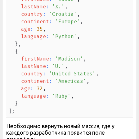
lastName
:
'X.'
,
country
:
'Croatia'
,
continent
:
'Europe'
,
age
:
35
,
language
:
'Python'
,
}
,
{
firstName
:
'Madison'
,
lastName
:
'U.'
,
country
:
'United States'
,
continent
:
'Americas'
,
age
:
32
,
language
:
'Ruby'
,
}
]
;
Необходимо вернуть новый массив, где у
каждого разработчика появится поле