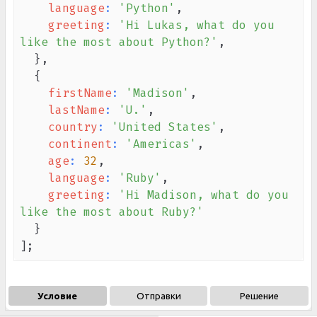
language
:
'Python'
,
greeting
:
'Hi Lukas, what do you 
like the most about Python?'
,
}
,
{
firstName
:
'Madison'
,
lastName
:
'U.'
,
country
:
'United States'
,
continent
:
'Americas'
,
age
:
32
,
language
:
'Ruby'
,
greeting
:
'Hi Madison, what do you 
like the most about Ruby?'
}
]
;
Условие
Отправки
Решение