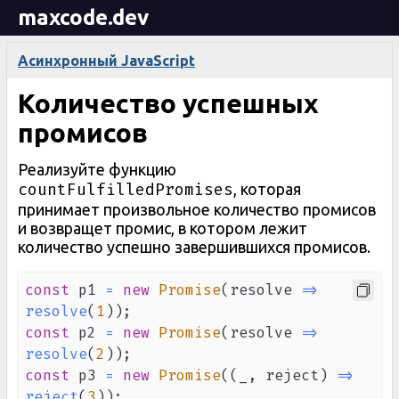
maxcode.dev
Асинхронный JavaScript
Количество успешных
промисов
Реализуйте функцию
countFulfilledPromises
, которая
принимает произвольное количество промисов
и возвращет промис, в котором лежит
количество успешно завершившихся промисов.
const
 p1 
=
new
Promise
(
resolve
=>
resolve
(
1
)
)
;
const
 p2 
=
new
Promise
(
resolve
=>
resolve
(
2
)
)
;
const
 p3 
=
new
Promise
(
(
_
,
 reject
)
=>
reject
(
3
)
)
;