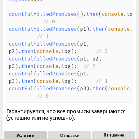
countFulfilledPromises
(
)
.
then
(
console
.
log
)
// 0
countFulfilledPromises
(
p1
)
.
then
(
console
.
lo
// 1
countFulfilledPromises
(
p1
,
p2
)
.
then
(
console
.
log
)
;
// 2
countFulfilledPromises
(
p1
,
 p2
,
p3
)
.
then
(
console
.
log
)
;
// 2
countFulfilledPromises
(
p1
,
p3
)
.
then
(
console
.
log
)
;
// 1 
countFulfilledPromises
(
p3
)
.
then
(
console
.
lo
// 0 
Гарантируется, что все промисы завершаются
(успешно или не успешно).
🔒 Решение
Условие
Отправки