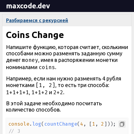
maxcode.dev
Разбираемся с рекурсией
Coins Change
Напишите функцию, которая считает, сколькими
способами можно разменять заданную сумму
money
денег
, имея в распоряжении монетки
coins
номиналами
.
Например, если нам нужно разменять 4 рубля
[1, 2]
монетками
, то есть три способа:
1+1+1+1
1+1+2
2+2
,
и
.
В этой задаче необходимо посчитать
количество способов.
console
.
log
(
countChange
(
4
,
[
1
,
2
]
)
)
;
// 3