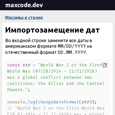
maxcode.dev
Массивы и строки
Импортозамещение дат
Во входной строке замените все даты в
MM/DD/YYYY
американском формате
на
DD.MM.YYYY
отечественный формат
.
const
 str 
=
"World War I or the First 
World War (07/28/1914 – 11/11/1918) 
was a global conflict between two 
coalitions: the Allies and the Central 
Powers."
;
console
.
log
(
changeDateFormat
(
str
)
)
;
// "World War I or the First World War 
(28.07.1914 – 11.11.1918) was a global 