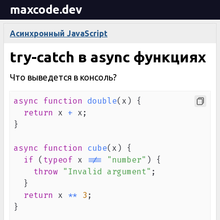
maxcode.dev
Асинхронный JavaScript
try-catch в async функциях
Что выведется в консоль?
async
function
double
(
x
)
{
return
 x 
+
 x
;
}
async
function
cube
(
x
)
{
if
(
typeof
 x 
!==
"number"
)
{
throw
"Invalid argument"
;
}
return
 x 
**
3
;
}