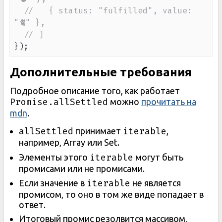
//   { status: "fulfilled", value: 
"🐈" },
// ]
}
)
;
Дополнительные требования
Подробное описание того, как работает
Promise.allSettled
можно
прочитать на
mdn
.
allSettled
iterable
принимает
,
например, Array или Set.
iterable
Элементы этого
могут быть
промисами или не промисами.
iterable
Если значение в
не является
промисом, то оно в том же виде попадает в
ответ.
Итоговый промис резолвится массивом,