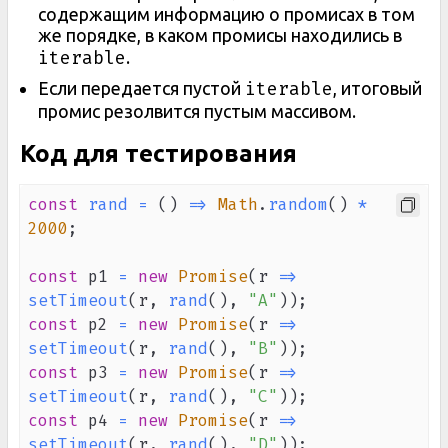
содержащим информацию о промисах в том
же порядке, в каком промисы находились в
iterable
.
iterable
Если передается пустой
, итоговый
промис резолвится пустым массивом.
Код для тестирования
const
rand
=
(
)
=>
Math
.
random
(
)
*
2000
;
const
 p1 
=
new
Promise
(
r
=>
setTimeout
(
r
,
rand
(
)
,
"A"
)
)
;
const
 p2 
=
new
Promise
(
r
=>
setTimeout
(
r
,
rand
(
)
,
"B"
)
)
;
const
 p3 
=
new
Promise
(
r
=>
setTimeout
(
r
,
rand
(
)
,
"C"
)
)
;
const
 p4 
=
new
Promise
(
r
=>
setTimeout
(
r
,
rand
(
)
,
"D"
)
)
;