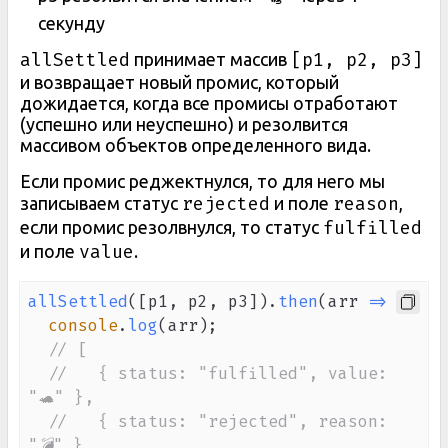
секунду
allSettled
[p1, p2, p3]
принимает массив
и возвращает новый промис, который
дожидается, когда все промисы отработают
(успешно или неуспешно) и резолвится
массивом объектов определенного вида.
Если промис реджектнулся, то для него мы
rejected
reason
записываем статус
и поле
,
fulfilled
если промис резолвнулся, то статус
value
и поле
.
allSettled
(
[
p1
,
 p2
,
 p3
]
)
.
then
(
arr
=>
{
console
.
log
(
arr
)
;
// [
//   { status: "fulfilled", value: 
"🐢" },
//   { status: "rejected", reason: 
"💣" },