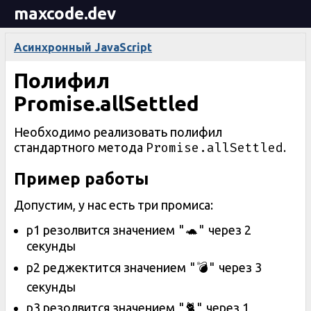
maxcode.dev
Асинхронный JavaScript
Полифил
Promise.allSettled
Необходимо реализовать полифил
Promise.allSettled
стандартного метода
.
Пример работы
Допустим, у нас есть три промиса:
"🐢"
p1 резолвится значением
через 2
секунды
"💣"
p2 реджектится значением
через 3
секунды
"🐈"
p3 резолвится значением
через 1